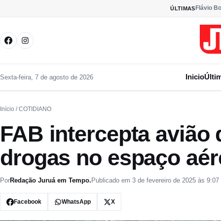
Pular para o conteúdo
Flávio B
ÚLTIMAS
Inicio
Últi
Sexta-feira, 7 de agosto de 2026
Início
/ COTIDIANO
FAB intercepta avião
drogas no espaço aére
Por
Redação Juruá em Tempo.
Publicado em 3 de fevereiro de 2025 às 9:07
Facebook
WhatsApp
X