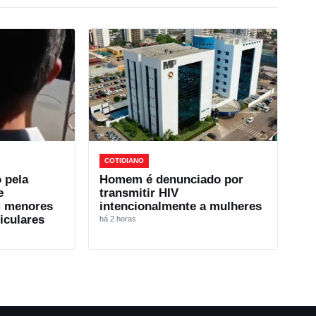
COTIDIANO
 pela
Homem é denunciado por
e
transmitir HIV
m menores
intencionalmente a mulheres
iculares
há 2 horas