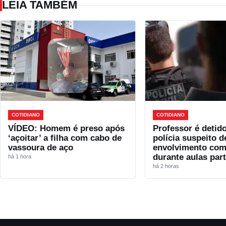
LEIA TAMBÉM
COTIDIANO
COTIDIANO
VÍDEO: Homem é preso após
Professor é detido
‘açoitar’ a filha com cabo de
polícia suspeito d
vassoura de aço
envolvimento co
durante aulas part
há 1 hora
há 2 horas