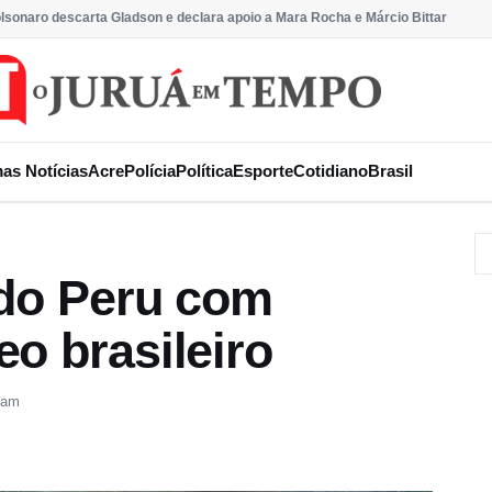
olsonaro descarta Gladson e declara apoio a Mara Rocha e Márcio Bittar
mas Notícias
Acre
Polícia
Política
Esporte
Cotidiano
Brasil
 do Peru com
o brasileiro
 am