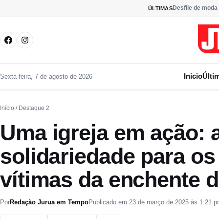
Pular para o conteúdo
Desfile de moda 
ÚLTIMAS
Inicio
Últi
Sexta-feira, 7 de agosto de 2026
Início
/ Destaque 2
Uma igreja em ação: 
solidariedade para o
vítimas da enchente d
Por
Redação Jurua em Tempo
Publicado em 23 de março de 2025 às 1:21 