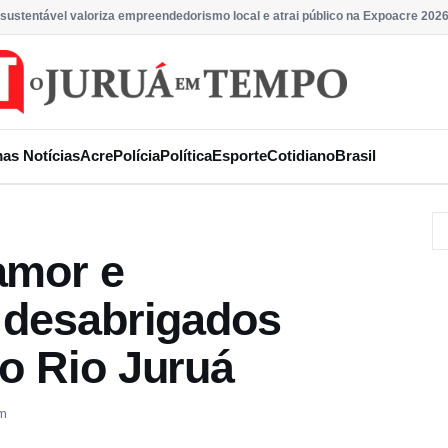
sustentável valoriza empreendedorismo local e atrai público na Expoacre 202
mas Notícias
Acre
Polícia
Política
Esporte
Cotidiano
Brasil
amor e
s desabrigados
o Rio Juruá
pm