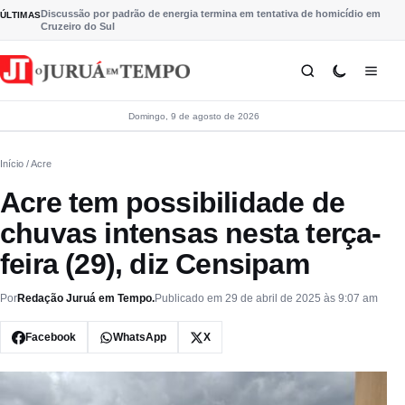
Pular para o conteúdo
Discussão por padrão de energia termina em tentativa de homicídio em
ÚLTIMAS
Cruzeiro do Sul
Domingo, 9 de agosto de 2026
Início
/ Acre
Acre tem possibilidade de
chuvas intensas nesta terça-
feira (29), diz Censipam
Por
Redação Juruá em Tempo.
Publicado em 29 de abril de 2025 às 9:07 am
Facebook
WhatsApp
X