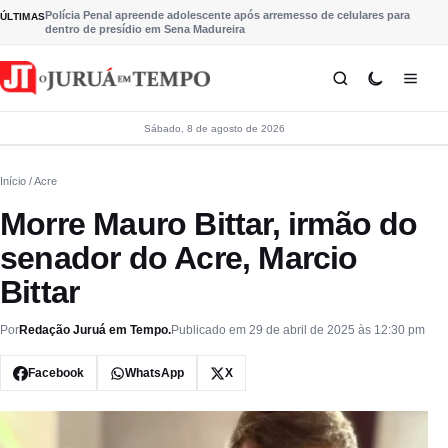
Pular para o conteúdo
Polícia Penal apreende adolescente após arremesso de celulares para
ÚLTIMAS
dentro de presídio em Sena Madureira
Sábado, 8 de agosto de 2026
Início
/ Acre
Morre Mauro Bittar, irmão do
senador do Acre, Marcio
Bittar
Por
Redação Juruá em Tempo.
Publicado em 29 de abril de 2025 às 12:30 pm
Facebook
WhatsApp
X