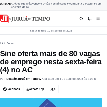
Pular para o conteúdo
Atlético Rio Môa vence o União nos pênaltis e conquista o Master 50 em
ÚLTIMAS
Cruzeiro do Sul
Segunda-feira, 10 de agosto de 2026
Início
/ Acre
Sine oferta mais de 80 vagas
de emprego nesta sexta-feira
(4) no AC
Por
Redação Juruá em Tempo.
Publicado em 4 de abril de 2025 às 8:03 am
Facebook
WhatsApp
X