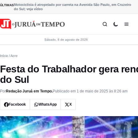
Pular para o conteúdo
Motociclista é atropelado por carreta na Avenida São Paulo, em Cruzeiro
ÚLTIMAS
do Sul; veja vídeo
Sábado, 8 de agosto de 2026
Início
/ Acre
Festa do Trabalhador gera ren
do Sul
Por
Redação Juruá em Tempo.
Publicado em 1 de maio de 2025 às 8:26 am
Facebook
WhatsApp
X