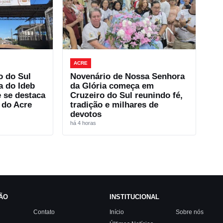
ACRE
o do Sul
Novenário de Nossa Senhora
a do Ideb
da Glória começa em
e se destaca
Cruzeiro do Sul reunindo fé,
 do Acre
tradição e milhares de
devotos
há 4 horas
ÃO
INSTITUCIONAL
Contato
Início
Sobre nós