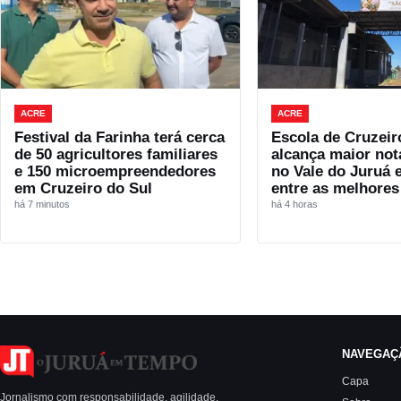
ACRE
ACRE
Festival da Farinha terá cerca
Escola de Cruzeir
de 50 agricultores familiares
alcança maior not
e 150 microempreendedores
no Vale do Juruá 
em Cruzeiro do Sul
entre as melhores
há 7 minutos
há 4 horas
NAVEGAÇ
Capa
Jornalismo com responsabilidade, agilidade,