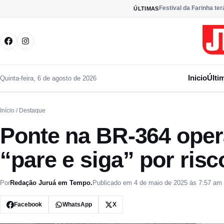
Pular para o conteúdo
Festival da Farinha te
ÚLTIMAS
Inicio
Últi
Quinta-feira, 6 de agosto de 2026
Início
/ Destaque
Ponte na BR-364 oper
“pare e siga” por risc
Por
Redação Juruá em Tempo.
Publicado em 4 de maio de 2025 às 7:57 am
Facebook
WhatsApp
X