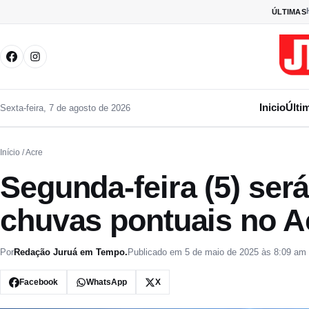
Pular para o conteúdo
ÚLTIMAS
Inicio
Últi
Sexta-feira, 7 de agosto de 2026
Início
/ Acre
Segunda-feira (5) ser
chuvas pontuais no A
Por
Redação Juruá em Tempo.
Publicado em 5 de maio de 2025 às 8:09 am
Facebook
WhatsApp
X