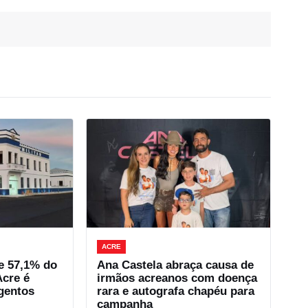
ACRE
e 57,1% do
Ana Castela abraça causa de
Acre é
irmãos acreanos com doença
gentos
rara e autografa chapéu para
campanha