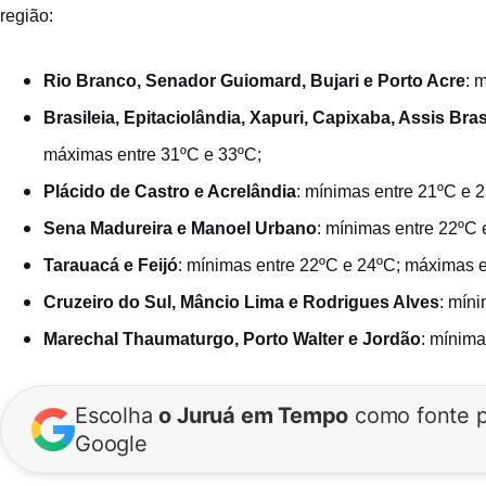
região:
Rio Branco, Senador Guiomard, Bujari e Porto Acre
: 
Brasileia, Epitaciolândia, Xapuri, Capixaba, Assis Br
máximas entre 31ºC e 33ºC;
Plácido de Castro e Acrelândia
: mínimas entre 21ºC e 
Sena Madureira e Manoel Urbano
: mínimas entre 22ºC
Tarauacá e Feijó
: mínimas entre 22ºC e 24ºC; máximas e
Cruzeiro do Sul, Mâncio Lima e Rodrigues Alves
: mín
Marechal Thaumaturgo, Porto Walter e Jordão
: mínima
Escolha
o Juruá em Tempo
como fonte p
Google