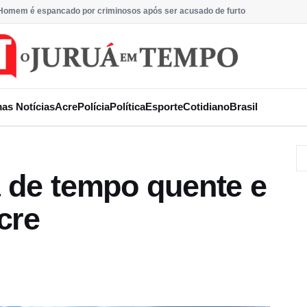
Homem é espancado por criminosos após ser acusado de furto
mas Notícias
Acre
Polícia
Política
Esporte
Cotidiano
Brasil
á de tempo quente e
cre