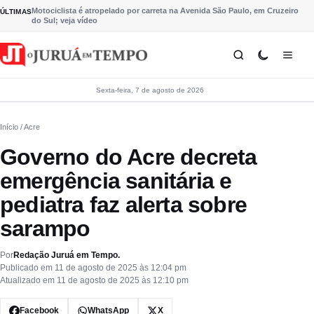
Pular para o conteúdo
Motociclista é atropelado por carreta na Avenida São Paulo, em Cruzeiro
ÚLTIMAS
do Sul; veja vídeo
Sexta-feira, 7 de agosto de 2026
Início
/ Acre
Governo do Acre decreta
emergência sanitária e
pediatra faz alerta sobre
sarampo
Por
Redação Juruá em Tempo.
Publicado em 11 de agosto de 2025 às 12:04 pm
Atualizado em 11 de agosto de 2025 às 12:10 pm
Facebook
WhatsApp
X