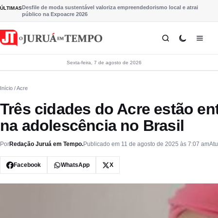
Pular para o conteúdo
Desfile de moda sustentável valoriza empreendedorismo local e atrai
ÚLTIMAS
público na Expoacre 2026
Sexta-feira, 7 de agosto de 2026
Início
/ Acre
Três cidades do Acre estão en
na adolescência no Brasil
Por
Redação Juruá em Tempo.
Publicado em 11 de agosto de 2025 às 7:07 am
Atu
Facebook
WhatsApp
X