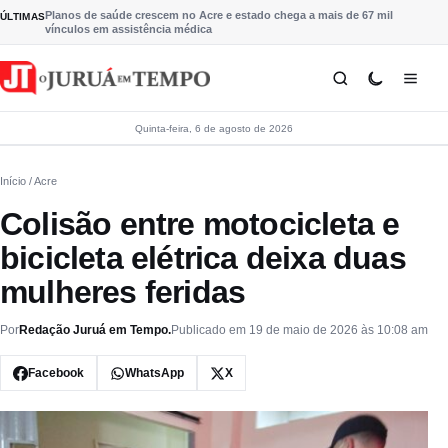
Pular para o conteúdo
Planos de saúde crescem no Acre e estado chega a mais de 67 mil
ÚLTIMAS
vínculos em assistência médica
Quinta-feira, 6 de agosto de 2026
Início
/ Acre
Colisão entre motocicleta e
bicicleta elétrica deixa duas
mulheres feridas
Por
Redação Juruá em Tempo.
Publicado em 19 de maio de 2026 às 10:08 am
Facebook
WhatsApp
X