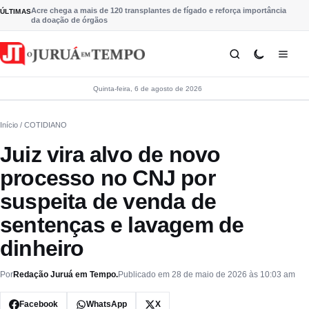
Pular para o conteúdo
Acre chega a mais de 120 transplantes de fígado e reforça importância
ÚLTIMAS
da doação de órgãos
Quinta-feira, 6 de agosto de 2026
Início
/ COTIDIANO
Juiz vira alvo de novo
processo no CNJ por
suspeita de venda de
sentenças e lavagem de
dinheiro
Por
Redação Juruá em Tempo.
Publicado em 28 de maio de 2026 às 10:03 am
Facebook
WhatsApp
X