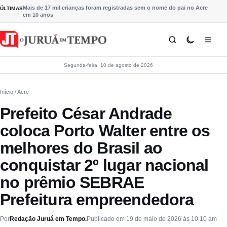
Pular para o conteúdo
Mais de 17 mil crianças foram registradas sem o nome do pai no Acre
ÚLTIMAS
em 10 anos
Segunda-feira, 10 de agosto de 2026
Início
/ Acre
Prefeito César Andrade
coloca Porto Walter entre os
melhores do Brasil ao
conquistar 2º lugar nacional
no prêmio SEBRAE
Prefeitura empreendedora
Por
Redação Juruá em Tempo.
Publicado em 19 de maio de 2026 às 10:10 am