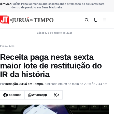
Pular para o conteúdo
Polícia Penal apreende adolescente após arremesso de celulares para
ÚLTIMAS
dentro de presídio em Sena Madureira
Sábado, 8 de agosto de 2026
Início
/ Acre
Receita paga nesta sexta
maior lote de restituição do
IR da história
Por
Redação Juruá em Tempo.
Publicado em 29 de maio de 2026 às 7:44 am
Facebook
WhatsApp
X