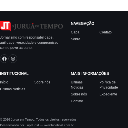
NAVEGAÇÃO
Capa
Contato
Jornalismo com responsabilidade,
Sobre
agilidade, veracidade e compromisso
com o povo acreano.
INSTITUCIONAL
MAIS INFORMAÇÕES
Início
Sobre nós
Últimas
Política de
Notícias
Privacidade
Últimas Notícias
Sobre nós
Expediente
Contato
© 2026 Juruá em Tempo. Todos os direitos reservados.
Desenvolvido por TupaHost — www.tupahost.com.br