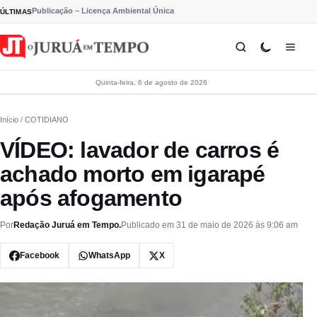
Pular para o conteúdo
Publicação – Licença Ambiental Única
ÚLTIMAS
Quinta-feira, 6 de agosto de 2026
Início
/ COTIDIANO
VÍDEO: lavador de carros é
achado morto em igarapé
após afogamento
Por
Redação Juruá em Tempo.
Publicado em 31 de maio de 2026 às 9:06 am
Facebook
WhatsApp
X