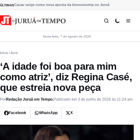
Pular para o conteúdo
Cacau surge como nova aposta da bioeconomia no Juruá
ÚLTIMAS
Sexta-feira, 7 de agosto de 2026
Início
/ Acre
‘A idade foi boa para mim
como atriz’, diz Regina Casé,
que estreia nova peça
Por
Redação Juruá em Tempo.
Publicado em 3 de junho de 2026 às 11:24 am
Facebook
WhatsApp
X