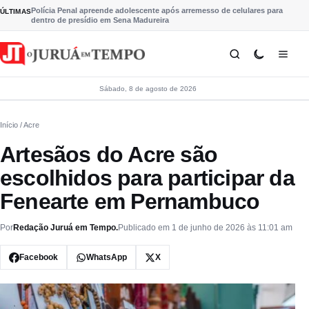
Pular para o conteúdo
Polícia Penal apreende adolescente após arremesso de celulares para
ÚLTIMAS
dentro de presídio em Sena Madureira
Sábado, 8 de agosto de 2026
Início
/ Acre
Artesãos do Acre são
escolhidos para participar da
Fenearte em Pernambuco
Por
Redação Juruá em Tempo.
Publicado em 1 de junho de 2026 às 11:01 am
Facebook
WhatsApp
X