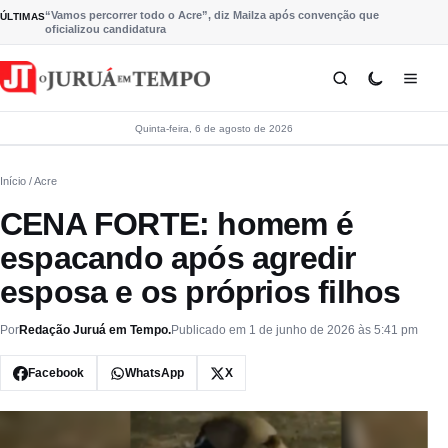
Pular para o conteúdo
“Vamos percorrer todo o Acre”, diz Mailza após convenção que
ÚLTIMAS
oficializou candidatura
Quinta-feira, 6 de agosto de 2026
Início
/ Acre
CENA FORTE: homem é
espacando após agredir
esposa e os próprios filhos
Por
Redação Juruá em Tempo.
Publicado em 1 de junho de 2026 às 5:41 pm
Facebook
WhatsApp
X