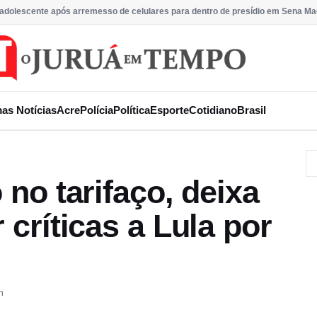
 adolescente após arremesso de celulares para dentro de presídio em Sena Ma
mas Notícias
Acre
Polícia
Política
Esporte
Cotidiano
Brasil
 no tarifaço, deixa
 críticas a Lula por
m