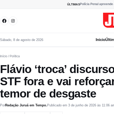
Pular para o conteúdo
Polícia Penal apreende
ÚLTIMAS
Inicio
Últi
Sábado, 8 de agosto de 2026
Início
/ Política
Flávio ‘troca’ discurso
STF fora e vai reforçar
temor de desgaste
Por
Redação Juruá em Tempo.
Publicado em 3 de junho de 2026 às 11:06 a