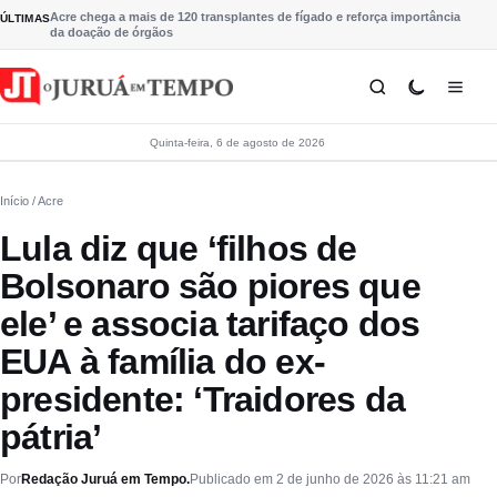
Pular para o conteúdo
Acre chega a mais de 120 transplantes de fígado e reforça importância
ÚLTIMAS
da doação de órgãos
Quinta-feira, 6 de agosto de 2026
Início
/ Acre
Lula diz que ‘filhos de
Bolsonaro são piores que
ele’ e associa tarifaço dos
EUA à família do ex-
presidente: ‘Traidores da
pátria’
Por
Redação Juruá em Tempo.
Publicado em 2 de junho de 2026 às 11:21 am