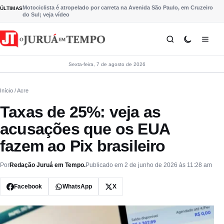
Pular para o conteúdo
Motociclista é atropelado por carreta na Avenida São Paulo, em Cruzeiro
ÚLTIMAS
do Sul; veja vídeo
Sexta-feira, 7 de agosto de 2026
Início
/ Acre
Taxas de 25%: veja as
acusações que os EUA
fazem ao Pix brasileiro
Por
Redação Juruá em Tempo.
Publicado em 2 de junho de 2026 às 11:28 am
Facebook
WhatsApp
X