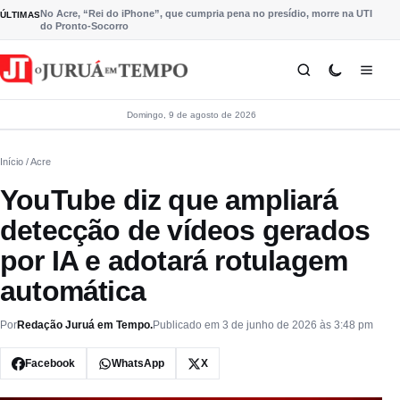
Pular para o conteúdo
No Acre, “Rei do iPhone”, que cumpria pena no presídio, morre na UTI
ÚLTIMAS
do Pronto-Socorro
Domingo, 9 de agosto de 2026
Início
/ Acre
YouTube diz que ampliará
detecção de vídeos gerados
por IA e adotará rotulagem
automática
Por
Redação Juruá em Tempo.
Publicado em 3 de junho de 2026 às 3:48 pm
Facebook
WhatsApp
X