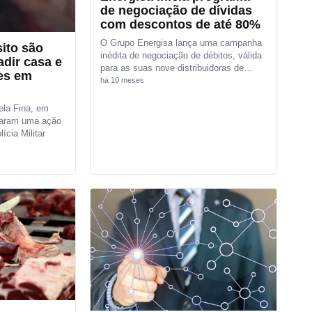
de negociação de dívidas
com descontos de até 80%
O Grupo Energisa lança uma campanha
sito são
inédita de negociação de débitos, válida
dir casa e
para as suas nove distribuidoras de…
es em
há 10 meses
ela Fina, em
iaram uma ação
ícia Militar