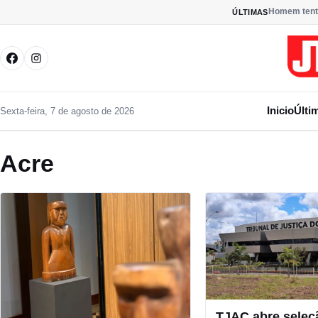
Pular para o conteúdo
Homem tenta 
ÚLTIMAS
Inicio
Últi
Sexta-feira, 7 de agosto de 2026
Acre
TJAC abre seleç