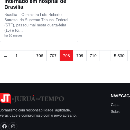
internado em hospital de
Brasília
Brasília – O ministro Luís Roberto
Barroso, do Supremo Tribunal Federal
(STF), passou mal nesta quarta-feira
(15) e foi…
há 10 meses
Paginação de posts
←
1
…
706
707
708
709
710
…
5.530
NAVEGAÇ
Capa
Jornalismo com responsabilidade, agilidade,
Sobre
veracidade e compromisso com o povo acreano.