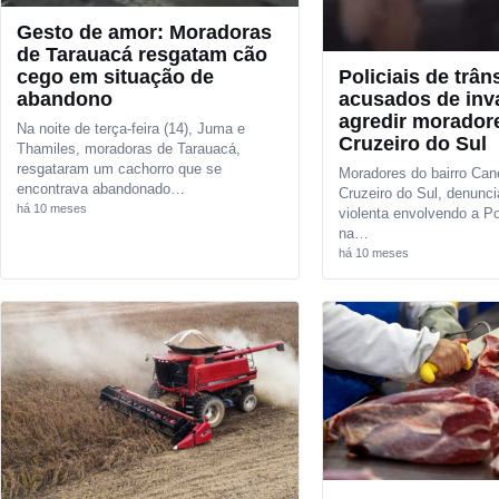
Gesto de amor: Moradoras
de Tarauacá resgatam cão
Policiais de trân
cego em situação de
acusados de inva
abandono
agredir morador
Na noite de terça-feira (14), Juma e
Cruzeiro do Sul
Thamiles, moradoras de Tarauacá,
resgataram um cachorro que se
Moradores do bairro Can
encontrava abandonado…
Cruzeiro do Sul, denunc
há 10 meses
violenta envolvendo a Pol
na…
há 10 meses