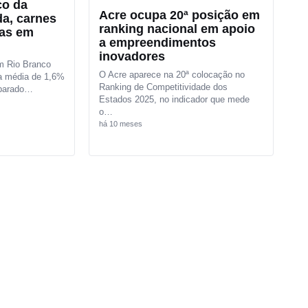
o da
Acre ocupa 20ª posição em
a, carnes
ranking nacional em apoio
ras em
a empreendimentos
inovadores
m Rio Branco
O Acre aparece na 20ª colocação no
ta média de 1,6%
Ranking de Competitividade dos
parado…
Estados 2025, no indicador que mede
o…
há 10 meses