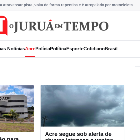
atravessar pista, volta de forma repentina e é atropelado por motocicleta
mas Notícias
Acre
Polícia
Política
Esporte
Cotidiano
Brasil
Acre segue sob alerta de
ão para