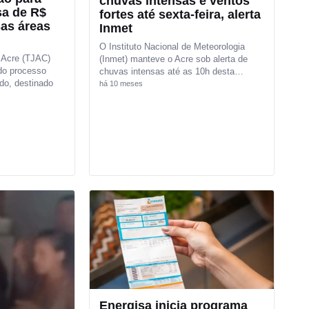
chuvas intensas e ventos
sa de R$
fortes até sexta-feira, alerta
sas áreas
Inmet
O Instituto Nacional de Meteorologia
o Acre (TJAC)
(Inmet) manteve o Acre sob alerta de
 do processo
chuvas intensas até as 10h desta…
ado, destinado
há 10 meses
Energisa inicia programa