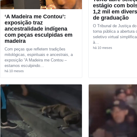
estágio com bol
1,2 mil em diver
‘A Madeira me Contou’:
de graduação
exposição traz
O Tribunal de Justiça d
ancestralidade indígena
torna pública a abertura
com peças esculpidas em
seletivo virtual simplific
madeira
à…
há 10 meses
Com peças que refletem tradições
mitológicas, espirituais e ancestrais, a
exposição “A Madeira me Contou –
estamos esculpindo…
há 10 meses