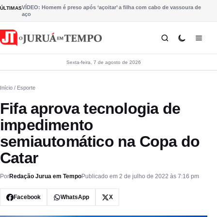
Pular para o conteúdo
VÍDEO: Homem é preso após ‘açoitar’ a filha com cabo de vassoura de
ÚLTIMAS
aço
Sexta-feira, 7 de agosto de 2026
Início
/ Esporte
Fifa aprova tecnologia de
impedimento
semiautomático na Copa do
Catar
Por
Redação Jurua em Tempo
Publicado em 2 de julho de 2022 às 7:16 pm
Facebook
WhatsApp
X