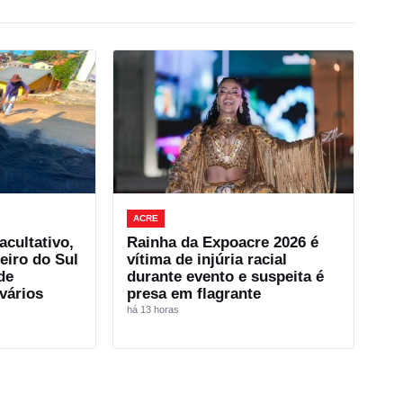
ACRE
cultativo,
Rainha da Expoacre 2026 é
eiro do Sul
vítima de injúria racial
de
durante evento e suspeita é
vários
presa em flagrante
há 13 horas