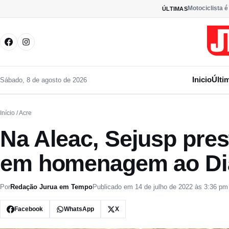
Pular para o conteúdo
Motociclista é
ÚLTIMAS
Inicio
Últi
Sábado, 8 de agosto de 2026
Início
/ Acre
Na Aleac, Sejusp pres
em homenagem ao Dia 
Por
Redação Jurua em Tempo
Publicado em 14 de julho de 2022 às 3:36 pm
Facebook
WhatsApp
X