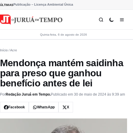
Pular para o conteúdo
Publicação – Licença Ambiental Única
ÚLTIMAS
Quinta-feira, 6 de agosto de 2026
Início
/ Acre
Mendonça mantém saidinha
para preso que ganhou
benefício antes de lei
Por
Redação Juruá em Tempo.
Publicado em 30 de maio de 2024 às 9:39 am
Facebook
WhatsApp
X