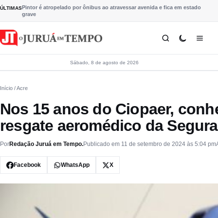
Pular para o conteúdo
Pintor é atropelado por ônibus ao atravessar avenida e fica em estado
ÚLTIMAS
grave
Sábado, 8 de agosto de 2026
Início
/ Acre
Nos 15 anos do Ciopaer, conhe
resgate aeromédico da Segura
Por
Redação Juruá em Tempo.
Publicado em 11 de setembro de 2024 às 5:04 pm
Facebook
WhatsApp
X