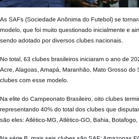
As SAFs (Sociedade Anônima do Futebol) se tornara
modelo, que foi muito questionado inicialmente e ain
sendo adotado por diversos clubes nacionais.
No total, 63 clubes brasileiros iniciaram o ano de
Acre, Alagoas, Amapá, Maranhão, Mato Grosso do 
clubes com esse modelo.
Na elite do Campeonato Brasileiro, oito clubes ter
representando 40% do total dos clubes que disputam
são eles: Atlético-MG, Atlético-GO, Bahia, Botafogo,
Na série B, mais seis clubes são SAF: Amazonas FC