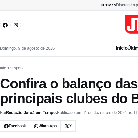
Pular para o conteúdo
Discussão p
ÚLTIMAS
Inicio
Últi
Domingo, 9 de agosto de 2026
Início
/ Esporte
Confira o balanço da
principais clubes do 
Por
Redação Juruá em Tempo.
Publicado em 31 de dezembro de 2024 às 11
Facebook
WhatsApp
X