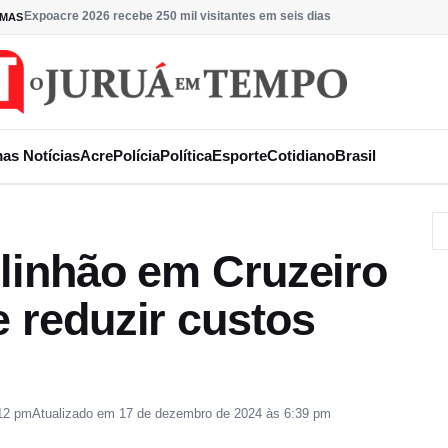
Expoacre 2026 recebe 250 mil visitantes em seis dias
IMAS
mas Notícias
Acre
Polícia
Política
Esporte
Cotidiano
Brasil
 linhão em Cruzeiro
e reduzir custos
12 pm
Atualizado em 17 de dezembro de 2024 às 6:39 pm