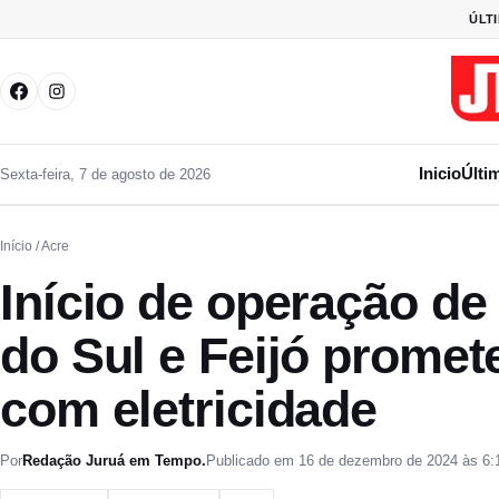
Pular para o conteúdo
ÚLT
Inicio
Últi
Sexta-feira, 7 de agosto de 2026
Início
/ Acre
Início de operação de
do Sul e Feijó promet
com eletricidade
Por
Redação Juruá em Tempo.
Publicado em 16 de dezembro de 2024 às 6: