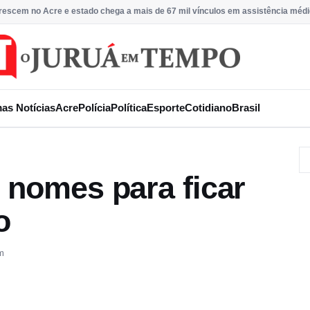
rescem no Acre e estado chega a mais de 67 mil vínculos em assistência méd
mas Notícias
Acre
Polícia
Política
Esporte
Cotidiano
Brasil
 nomes para ficar
o
m