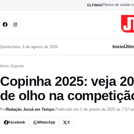
Pular para o conteúdo
Planos de saúde c
ÚLTIMAS
Inicio
Últi
Quinta-feira, 6 de agosto de 2026
Início
/ Esporte
Copinha 2025: veja 20
de olho na competiçã
Por
Redação Juruá em Tempo.
Publicado em 2 de janeiro de 2025 às 7:57 a
Facebook
WhatsApp
X