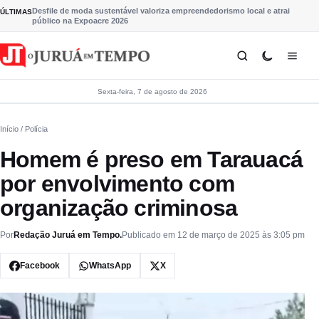
Pular para o conteúdo
Desfile de moda sustentável valoriza empreendedorismo local e atrai
ÚLTIMAS
público na Expoacre 2026
Sexta-feira, 7 de agosto de 2026
Início
/ Polícia
Homem é preso em Tarauacá
por envolvimento com
organização criminosa
Por
Redação Juruá em Tempo.
Publicado em 12 de março de 2025 às 3:05 pm
Facebook
WhatsApp
X