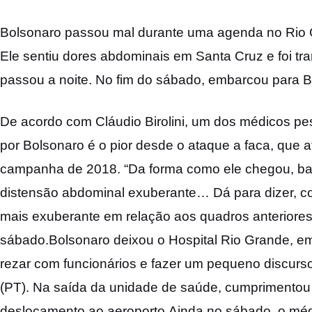
Bolsonaro passou mal durante uma agenda no Rio Gr
Ele sentiu dores abdominais em Santa Cruz e foi tra
passou a noite. No fim do sábado, embarcou para Br
De acordo com Cláudio Birolini, um dos médicos pe
por Bolsonaro é o pior desde o ataque a faca, que at
campanha de 2018. “Da forma como ele chegou, bast
distensão abdominal exuberante… Dá para dizer, c
mais exuberante em relação aos quadros anteriores 
sábado.Bolsonaro deixou o Hospital Rio Grande, e
rezar com funcionários e fazer um pequeno discurso 
(PT). Na saída da unidade de saúde, cumpriment
deslocamento ao aeroporto.Ainda no sábado, o méd