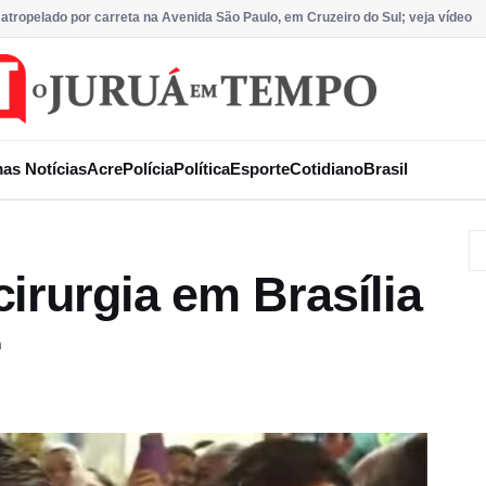
 atropelado por carreta na Avenida São Paulo, em Cruzeiro do Sul; veja vídeo
mas Notícias
Acre
Polícia
Política
Esporte
Cotidiano
Brasil
irurgia em Brasília
m