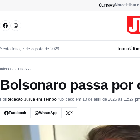
Pular para o conteúdo
Motociclista é
ÚLTIMAS
Inicio
Últi
Sexta-feira, 7 de agosto de 2026
Início
/ COTIDIANO
Bolsonaro passa por c
Por
Redação Jurua em Tempo
Publicado em 13 de abril de 2025 às 12:27 p
Facebook
WhatsApp
X