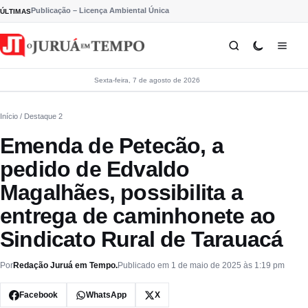
Pular para o conteúdo
Publicação – Licença Ambiental Única
ÚLTIMAS
Sexta-feira, 7 de agosto de 2026
Início
/ Destaque 2
Emenda de Petecão, a
pedido de Edvaldo
Magalhães, possibilita a
entrega de caminhonete ao
Sindicato Rural de Tarauacá
Por
Redação Juruá em Tempo.
Publicado em 1 de maio de 2025 às 1:19 pm
Facebook
WhatsApp
X