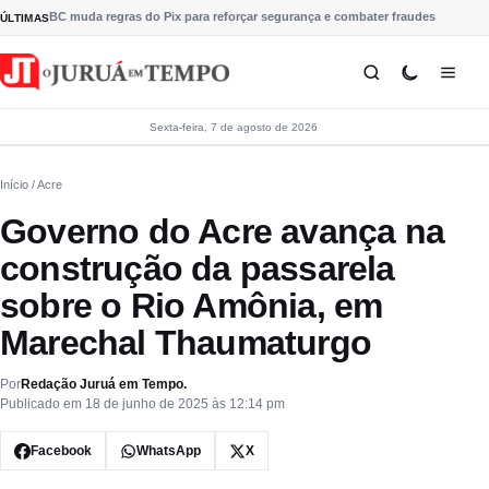
Pular para o conteúdo
BC muda regras do Pix para reforçar segurança e combater fraudes
ÚLTIMAS
Sexta-feira, 7 de agosto de 2026
Início
/ Acre
Governo do Acre avança na
construção da passarela
sobre o Rio Amônia, em
Marechal Thaumaturgo
Por
Redação Juruá em Tempo.
Publicado em 18 de junho de 2025 às 12:14 pm
Facebook
WhatsApp
X