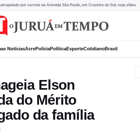
 atropelado por carreta na Avenida São Paulo, em Cruzeiro do Sul; veja vídeo
mas Notícias
Acre
Polícia
Política
Esporte
Cotidiano
Brasil
ageia Elson
a do Mérito
egado da família
m