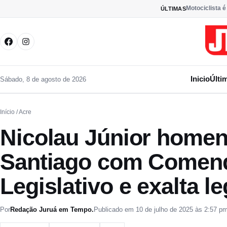
Pular para o conteúdo
Motociclista é
ÚLTIMAS
Inicio
Últi
Sábado, 8 de agosto de 2026
Início
/ Acre
Nicolau Júnior homen
Santiago com Comend
Legislativo e exalta l
Por
Redação Juruá em Tempo.
Publicado em 10 de julho de 2025 às 2:57 p