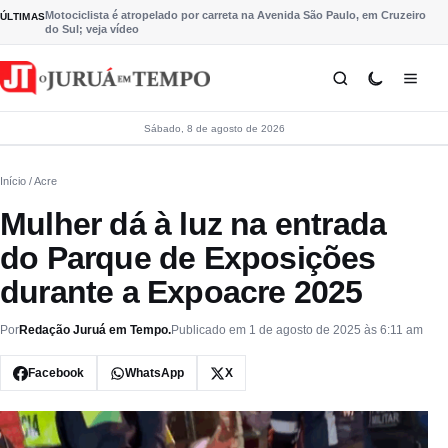
Pular para o conteúdo
Motociclista é atropelado por carreta na Avenida São Paulo, em Cruzeiro
ÚLTIMAS
do Sul; veja vídeo
Sábado, 8 de agosto de 2026
Início
/ Acre
Mulher dá à luz na entrada
do Parque de Exposições
durante a Expoacre 2025
Por
Redação Juruá em Tempo.
Publicado em 1 de agosto de 2025 às 6:11 am
Facebook
WhatsApp
X