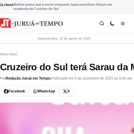
Pular para o conteúdo
Mulher passa mal e morre enquanto fazia exercícios físicos em
ÚLTIMAS
academia de Cruzeiro do Sul
Segunda-feira, 10 de agosto de 2026
Início
/ Acre
Cruzeiro do Sul terá Sarau da M
Por
Redação Juruá em Tempo.
Publicado em 5 de novembro de 2025 às 9:40 am
Facebook
WhatsApp
X