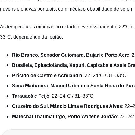
nuvens e chuvas pontuais, com média probabilidade de serem f
As temperaturas mínimas no estado devem variar entre 22°C e
33°C, dependendo da região:
Rio Branco, Senador Guiomard, Bujari e Porto Acre
: 
Brasileia, Epitaciolândia, Xapuri, Capixaba e Assis Bra
Plácido de Castro e Acrelândia
: 22–24°C / 31–33°C
Sena Madureira, Manuel Urbano e Santa Rosa do Pur
Tarauacá e Feijó
: 22–24°C / 31–33°C
Cruzeiro do Sul, Mâncio Lima e Rodrigues Alves
: 22–
Marechal Thaumaturgo, Porto Walter e Jordão
: 22–24