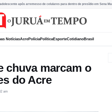
 adolescente após arremesso de celulares para dentro de presídio em Sena Ma
mas Notícias
Acre
Polícia
Política
Esporte
Cotidiano
Brasil
e chuva marcam o
es do Acre
32 am