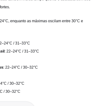
ortes.
 24°C, enquanto as máximas oscilam entre 30°C e
22–24°C / 31–33°C
sil
: 22–24°C / 31–33°C
us
: 22–24°C / 30–32°C
24°C / 30–32°C
°C / 30–32°C