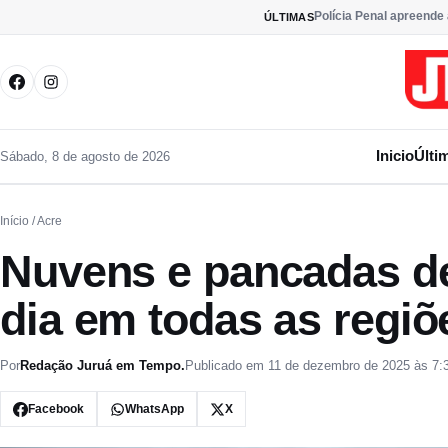
Pular para o conteúdo
Polícia Penal apreende
ÚLTIMAS
Inicio
Últi
Sábado, 8 de agosto de 2026
Início
/ Acre
Nuvens e pancadas d
dia em todas as regiõ
Por
Redação Juruá em Tempo.
Publicado em 11 de dezembro de 2025 às 7:
Facebook
WhatsApp
X