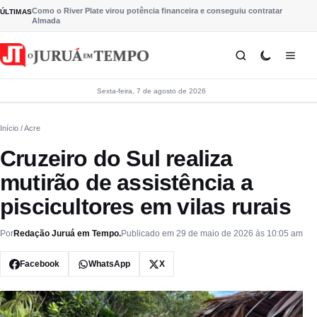
Pular para o conteúdo
Como o River Plate virou potência financeira e conseguiu contratar
ÚLTIMAS
Almada
Sexta-feira, 7 de agosto de 2026
Início
/ Acre
Cruzeiro do Sul realiza
mutirão de assistência a
piscicultores em vilas rurais
Por
Redação Juruá em Tempo.
Publicado em 29 de maio de 2026 às 10:05 am
Facebook
WhatsApp
X