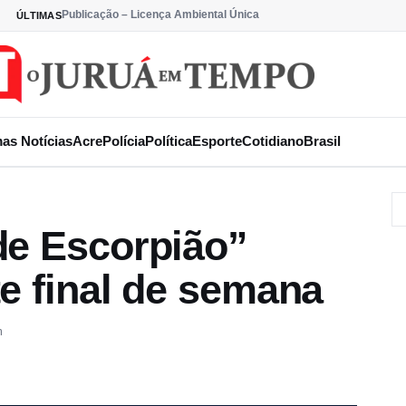
Publicação – Licença Ambiental Única
ÚLTIMAS
mas Notícias
Acre
Polícia
Política
Esporte
Cotidiano
Brasil
de Escorpião”
e final de semana
m