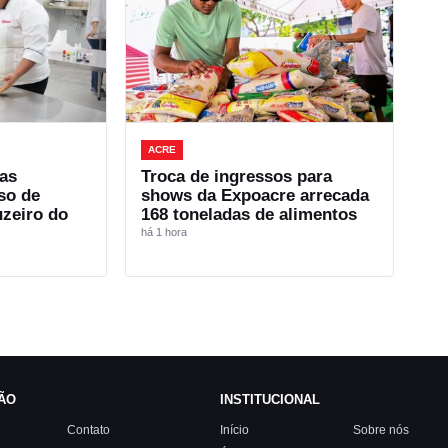
ACRE
as
Troca de ingressos para
so de
shows da Expoacre arrecada
uzeiro do
168 toneladas de alimentos
há 1 hora
ÃO
INSTITUCIONAL
Contato
Início
Sobre nós