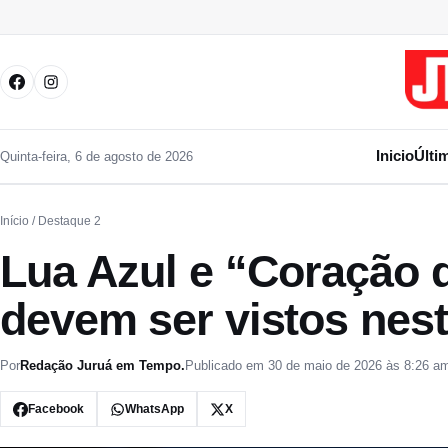
Pular para o conteúdo
Inicio
Últi
Quinta-feira, 6 de agosto de 2026
Início
/ Destaque 2
Lua Azul e “Coração 
devem ser vistos nest
Por
Redação Juruá em Tempo.
Publicado em 30 de maio de 2026 às 8:26 a
Facebook
WhatsApp
X