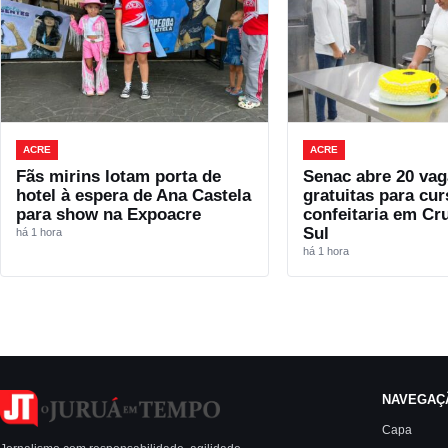
ACRE
ACRE
Fãs mirins lotam porta de
Senac abre 20 vag
hotel à espera de Ana Castela
gratuitas para cur
para show na Expoacre
confeitaria em Cr
Sul
há 1 hora
há 1 hora
NAVEGAÇ
Capa