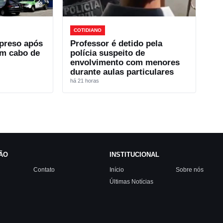
COTIDIANO
preso após
Professor é detido pela
com cabo de
polícia suspeito de
envolvimento com menores
durante aulas particulares
há 21 horas
ÃO
INSTITUCIONAL
Contato
Início
Sobre nós
Últimas Notícias