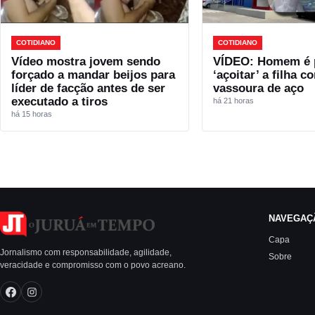
COTIDIANO
COTIDIANO
Vídeo mostra jovem sendo
VÍDEO: Homem é 
forçado a mandar beijos para
‘açoitar’ a filha 
líder de facção antes de ser
vassoura de aço
executado a tiros
há 21 horas
há 15 horas
NAVEGAÇ
Capa
Jornalismo com responsabilidade, agilidade,
Sobre
veracidade e compromisso com o povo acreano.