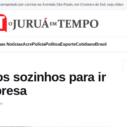
 atropelado por carreta na Avenida São Paulo, em Cruzeiro do Sul; veja vídeo
mas Notícias
Acre
Polícia
Política
Esporte
Cotidiano
Brasil
os sozinhos para ir
presa
am