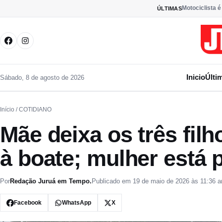
Pular para o conteúdo
Motociclista é
ÚLTIMAS
Inicio
Últi
Sábado, 8 de agosto de 2026
Início
/ COTIDIANO
Mãe deixa os três filh
à boate; mulher está 
Por
Redação Juruá em Tempo.
Publicado em 19 de maio de 2026 às 11:36 
Facebook
WhatsApp
X