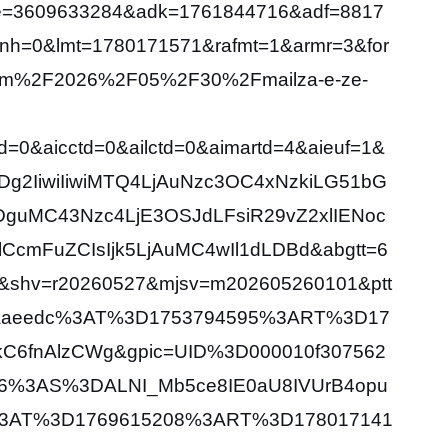
e=3609633284&adk=1761844716&adf=8817
nh=0&lmt=1780171571&rafmt=1&armr=3&for
om%2F2026%2F05%2F30%2Fmailza-e-ze-
=0&aicctd=0&ailctd=0&aimartd=4&aieuf=1&
Dg2IiwiIiwiMTQ4LjAuNzc3OC4xNzkiLG51bG
guMC43Nzc4LjE3OSJdLFsiR29vZ2xlIENoc
CcmFuZCIsIjk5LjAuMC4wIl1dLDBd&abgtt=6
&shv=r20260527&mjsv=m202605260101&ptt
53aaeedc%3AT%3D1753794595%3ART%3D17
C6fnAlzCWg&gpic=UID%3D000010f307562
%3AS%3DALNI_Mb5ce8IE0aU8IVUrB4opu
0%3AT%3D1769615208%3ART%3D178017141