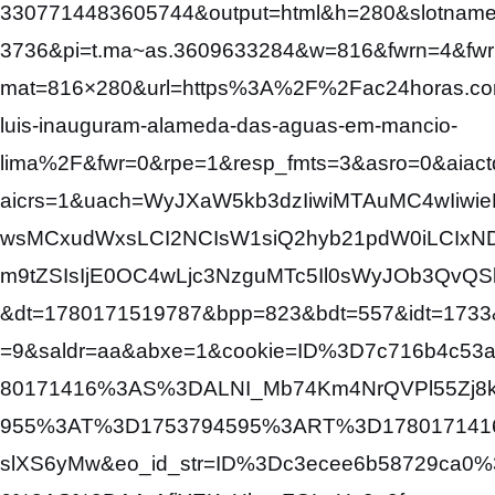
3307714483605744&output=html&h=280&slotnam
3736&pi=t.ma~as.3609633284&w=816&fwrn=4&fwr
mat=816×280&url=https%3A%2F%2Fac24horas.c
luis-inauguram-alameda-das-aguas-em-mancio-
lima%2F&fwr=0&rpe=1&resp_fmts=3&asro=0&aiactd
aicrs=1&uach=WyJXaW5kb3dzIiwiMTAuMC4wIiwie
wsMCxudWxsLCI2NCIsW1siQ2hyb21pdW0iLCIxND
m9tZSIsIjE0OC4wLjc3NzguMTc5Il0sWyJOb3QvQSl
&dt=1780171519787&bpp=823&bdt=557&idt=1733
=9&saldr=aa&abxe=1&cookie=ID%3D7c716b4c
80171416%3AS%3DALNI_Mb74Km4NrQVPl55Zj8k
955%3AT%3D1753794595%3ART%3D1780171416
slXS6yMw&eo_id_str=ID%3Dc3ecee6b58729ca