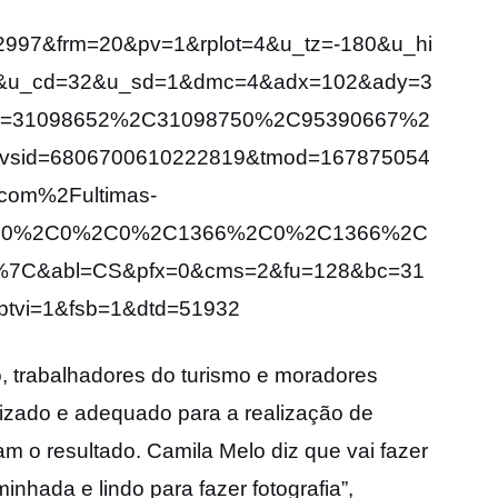
2997&frm=20&pv=1&rplot=4&u_tz=-180&u_hi
&u_cd=32&u_sd=1&dmc=4&adx=102&ady=3
eid=31098652%2C31098750%2C95390667%2
sid=6806700610222819&tmod=167875054
com%2Fultimas-
%2C0%2C0%2C0%2C1366%2C0%2C1366%2C
7C&abl=CS&pfx=0&cms=2&fu=128&bc=31
tvi=1&fsb=1&dtd=51932
, trabalhadores do turismo e moradores
izado e adequado para a realização de
 o resultado. Camila Melo diz que vai fazer
nhada e lindo para fazer fotografia”,