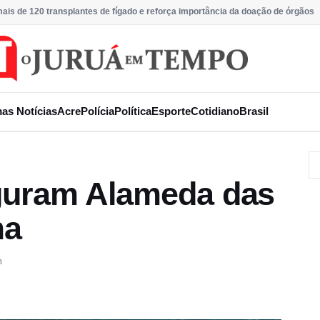
ais de 120 transplantes de fígado e reforça importância da doação de órgãos
mas Notícias
Acre
Polícia
Política
Esporte
Cotidiano
Brasil
uguram Alameda das
ma
m