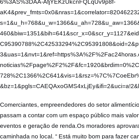
6%3AS%3DAA-AfjYEKzUkcnFQLqUv9p8f-
aK4&prev_fmts=0x0&nras=1&correlator=82046223
s=1&u_h=768&u_w=1366&u_ah=728&u_aw=1366
460&biw=1351&bih=641&scr_x=0&scr_y=1127&
C95390788%2C42533294%2C95391808&oid=2&pv
3&uas=1&nvt=1&ref=https%3A%2F%2Fac24horas.
noticias%2Fpage%2F2%2F&fc=1920&brdim=0
728%2C1366%2C641&vis=1&rsz=%7C%7CoeEbr%
&bz=1&pgls=CAEQAxoGMS4xLjEy&ifi=2&uci=a!2&b
Comerciantes, empreendedores do setor alimentício
passam a contar com um espaço público mais valor
eventos e geração de renda.Os moradores aprovaram
caminhada no local. “ Está muito bom para fazer cami