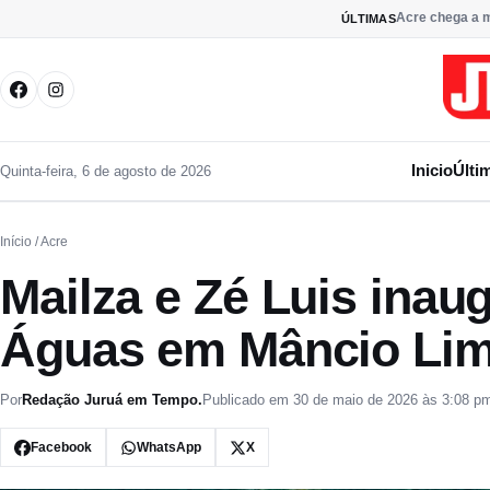
Pular para o conteúdo
Acre chega a m
ÚLTIMAS
Inicio
Últi
Quinta-feira, 6 de agosto de 2026
Início
/ Acre
Mailza e Zé Luis ina
Águas em Mâncio Li
Por
Redação Juruá em Tempo.
Publicado em 30 de maio de 2026 às 3:08 p
Facebook
WhatsApp
X