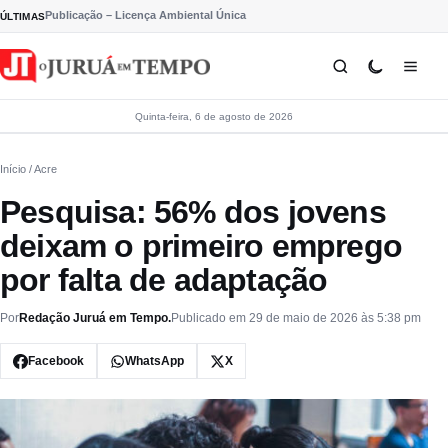
Pular para o conteúdo
Publicação – Licença Ambiental Única
ÚLTIMAS
Quinta-feira, 6 de agosto de 2026
Início
/ Acre
Pesquisa: 56% dos jovens
deixam o primeiro emprego
por falta de adaptação
Por
Redação Juruá em Tempo.
Publicado em 29 de maio de 2026 às 5:38 pm
Facebook
WhatsApp
X