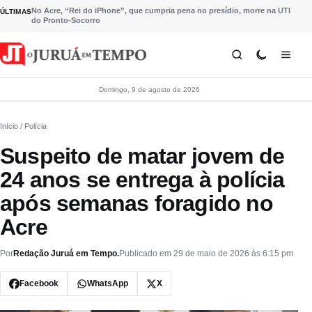
Pular para o conteúdo
No Acre, “Rei do iPhone”, que cumpria pena no presídio, morre na UTI
ÚLTIMAS
do Pronto-Socorro
Domingo, 9 de agosto de 2026
Início
/ Polícia
Suspeito de matar jovem de
24 anos se entrega à polícia
após semanas foragido no
Acre
Por
Redação Juruá em Tempo.
Publicado em 29 de maio de 2026 às 6:15 pm
Facebook
WhatsApp
X