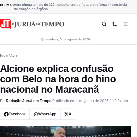
Pular para o conteúdo
Acre chega a mais de 120 transplantes de fígado e reforça importância
ÚLTIMAS
da doação de órgãos
Quarta-feira, 5 de agosto de 2026
Início
/ Acre
Alcione explica confusão
com Belo na hora do hino
nacional no Maracanã
Por
Redação Juruá em Tempo.
Publicado em 1 de junho de 2026 às 2:34 pm
Facebook
WhatsApp
X