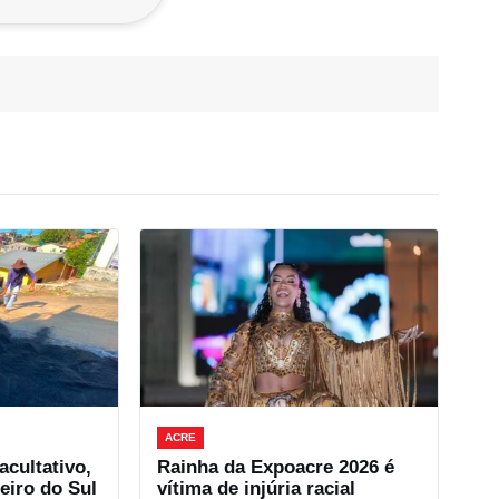
ACRE
cultativo,
Rainha da Expoacre 2026 é
eiro do Sul
vítima de injúria racial