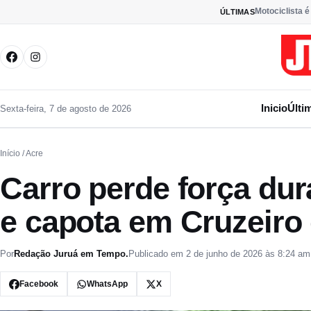
Pular para o conteúdo
Motociclista é
ÚLTIMAS
Inicio
Últi
Sexta-feira, 7 de agosto de 2026
Início
/ Acre
Carro perde força dur
e capota em Cruzeiro 
Por
Redação Juruá em Tempo.
Publicado em 2 de junho de 2026 às 8:24 am
Facebook
WhatsApp
X