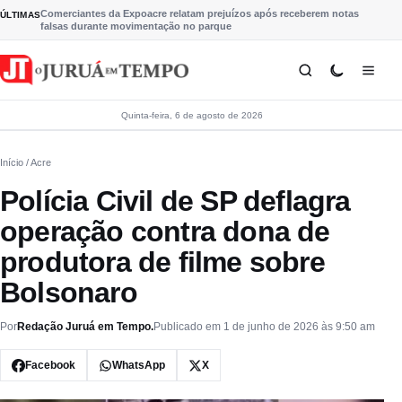
Pular para o conteúdo
Comerciantes da Expoacre relatam prejuízos após receberem notas
ÚLTIMAS
falsas durante movimentação no parque
Quinta-feira, 6 de agosto de 2026
Início
/ Acre
Polícia Civil de SP deflagra
operação contra dona de
produtora de filme sobre
Bolsonaro
Por
Redação Juruá em Tempo.
Publicado em 1 de junho de 2026 às 9:50 am
Facebook
WhatsApp
X