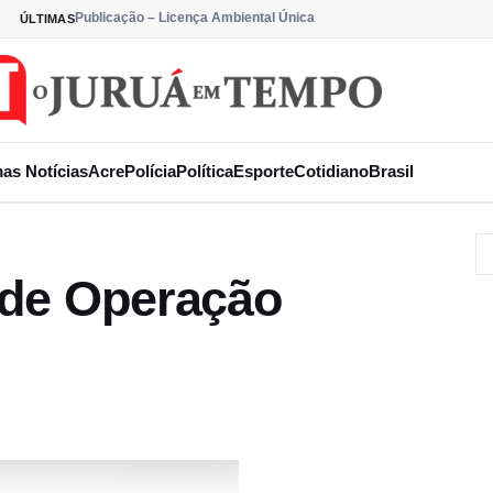
Publicação – Licença Ambiental Única
ÚLTIMAS
mas Notícias
Acre
Polícia
Política
Esporte
Cotidiano
Brasil
 de Operação