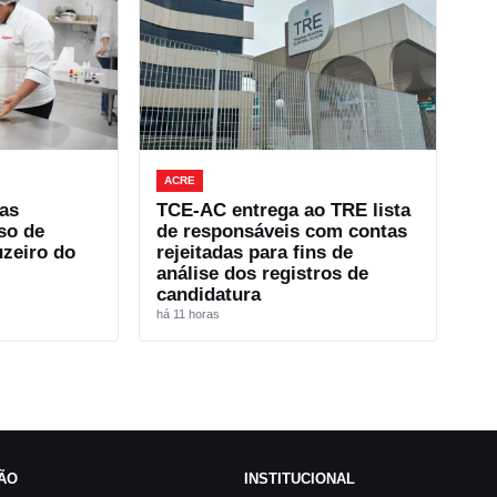
ACRE
as
TCE-AC entrega ao TRE lista
so de
de responsáveis com contas
uzeiro do
rejeitadas para fins de
análise dos registros de
candidatura
há 11 horas
ÃO
INSTITUCIONAL