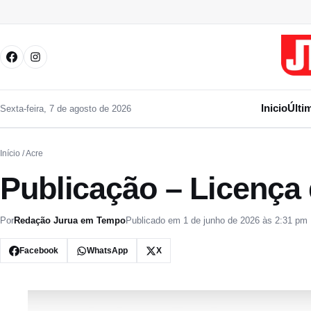
Pular para o conteúdo
Inicio
Últi
Sexta-feira, 7 de agosto de 2026
Início
/ Acre
Publicação – Licença
Por
Redação Jurua em Tempo
Publicado em 1 de junho de 2026 às 2:31 pm
Facebook
WhatsApp
X