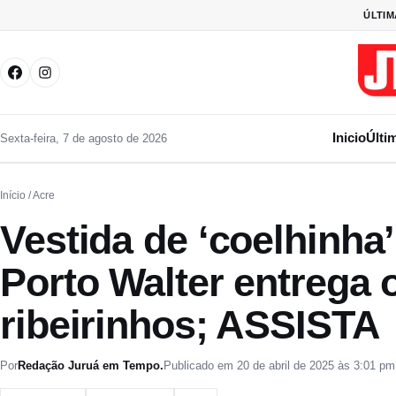
Pular para o conteúdo
ÚLTIM
Inicio
Últi
Sexta-feira, 7 de agosto de 2026
Início
/ Acre
Vestida de ‘coelhinha
Porto Walter entrega
ribeirinhos; ASSISTA
Por
Redação Juruá em Tempo.
Publicado em 20 de abril de 2025 às 3:01 pm