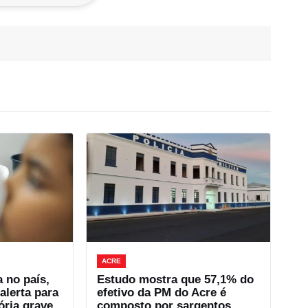
ACRE
no país,
Estudo mostra que 57,1% do
alerta para
efetivo da PM do Acre é
ória grave
composto por sargentos