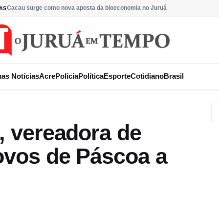
Cacau surge como nova aposta da bioeconomia no Juruá
AS
mas Notícias
Acre
Polícia
Política
Esporte
Cotidiano
Brasil
’, vereadora de
 ovos de Páscoa a