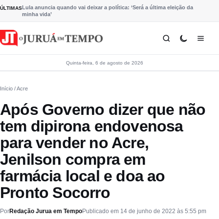
Pular para o conteúdo
Lula anuncia quando vai deixar a política: ‘Será a última eleição da
ÚLTIMAS
minha vida’
Quinta-feira, 6 de agosto de 2026
Início
/ Acre
Após Governo dizer que não
tem dipirona endovenosa
para vender no Acre,
Jenilson compra em
farmácia local e doa ao
Pronto Socorro
Por
Redação Jurua em Tempo
Publicado em 14 de junho de 2022 às 5:55 pm